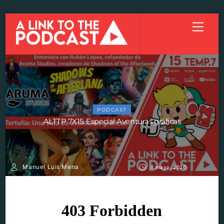
Skip
Menu
to
content
PODCAST
ALTTP 7X15: Especial Aventuras gráficas
Manuel Luis Mena
8 mayo, 2026