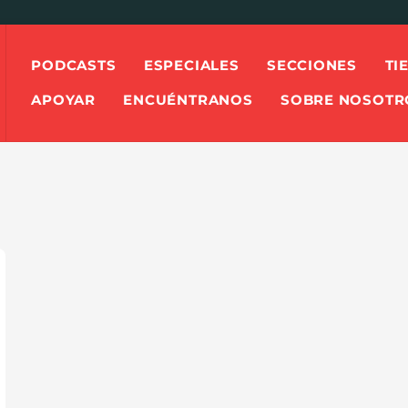
PODCASTS
ESPECIALES
SECCIONES
TI
APOYAR
ENCUÉNTRANOS
SOBRE NOSOTR