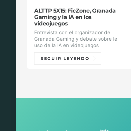
ALTTP 5X15: FicZone, Granada
Gaming y la IA en los
videojuegos
Entrevista con el organizador de
Granada Gaming y debate sobre le
uso de la IA en videojuegos
SEGUIR LEYENDO