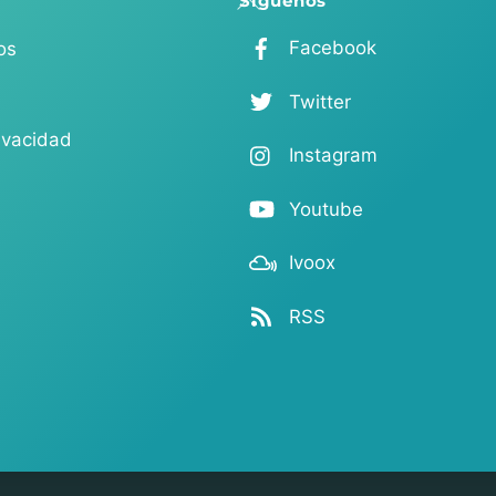
Síguenos
To
Facebook
os
Top
Twitter
rivacidad
Instagram
Youtube
Ivoox
RSS