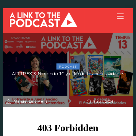
Skip
Menu
to
content
PODCAST
ALTTP 5X13: Nintendo JC y el fin de las exclusividades
Manuel Luis Mena
5 abril, 2024